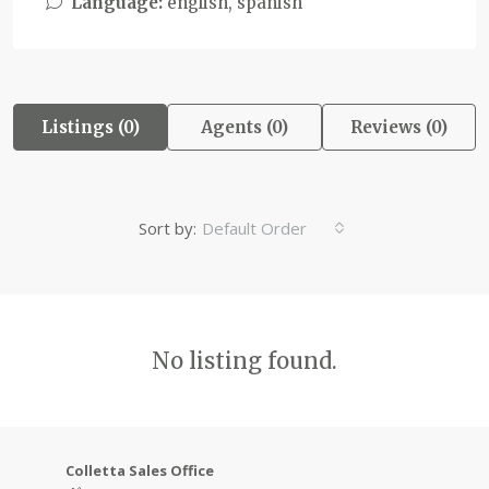
Language:
english, spanish
Listings (0)
Agents (0)
Reviews (0)
Sort by:
Default Order
No listing found.
Colletta Sales Office