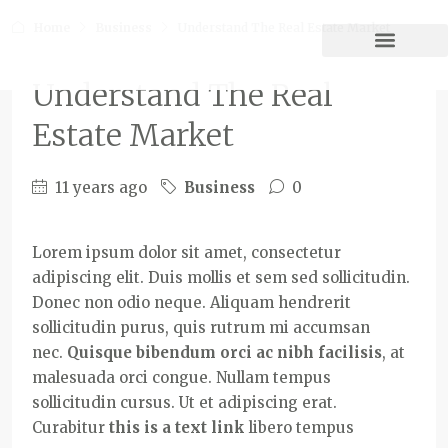
Home
Business
Understand The Real Estate Market
Understand The Real
Estate Market
11 years ago
Business
0
Lorem ipsum dolor sit amet, consectetur
adipiscing elit. Duis mollis et sem sed sollicitudin.
Donec non odio neque. Aliquam hendrerit
sollicitudin purus, quis rutrum mi accumsan
nec.
Quisque bibendum orci ac nibh facilisis
, at
malesuada orci congue. Nullam tempus
sollicitudin cursus. Ut et adipiscing erat.
Curabitur
this is a text link
libero tempus